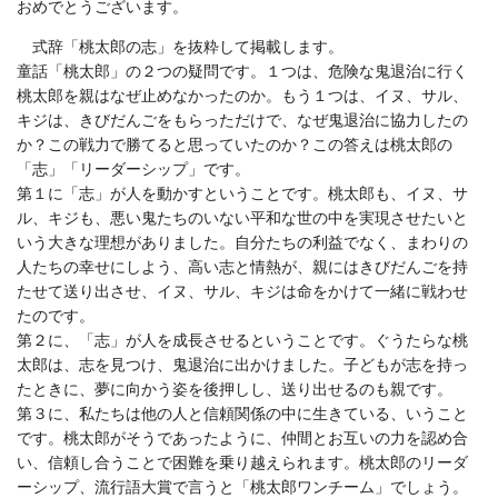
おめでとうございます。
式辞「桃太郎の志」を抜粋して掲載します。
童話「桃太郎」の２つの疑問です。１つは、危険な鬼退治に行く
桃太郎を親はなぜ止めなかったのか。もう１つは、イヌ、サル、
キジは、きびだんごをもらっただけで、なぜ鬼退治に協力したの
か？この戦力で勝てると思っていたのか？この答えは桃太郎の
「志」「リーダーシップ」です。
第１に「志」が人を動かすということです。桃太郎も、イヌ、サ
ル、キジも、悪い鬼たちのいない平和な世の中を実現させたいと
いう大きな理想がありました。自分たちの利益でなく、まわりの
人たちの幸せにしよう、高い志と情熱が、親にはきびだんごを持
たせて送り出させ、イヌ、サル、キジは命をかけて一緒に戦わせ
たのです。
第２に、「志」が人を成長させるということです。ぐうたらな桃
太郎は、志を見つけ、鬼退治に出かけました。子どもが志を持っ
たときに、夢に向かう姿を後押しし、送り出せるのも親です。
第３に、私たちは他の人と信頼関係の中に生きている、いうこと
です。桃太郎がそうであったように、仲間とお互いの力を認め合
い、信頼し合うことで困難を乗り越えられます。桃太郎のリーダ
ーシップ、流行語大賞で言うと「桃太郎ワンチーム」でしょう。