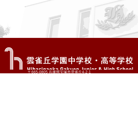
〒665-0805 兵庫県宝塚市雲雀丘4-2-1
TEL:072-759-1300 FAX:072-755-4610
公式Instagram
公式LINE
アクセス
資料請求
学校案内
教育内容・進路
学園生活
入試情報
各種手続
お問い合わせ
サイトマップ
採用情報
いじめ防止基本方針
プライバシーポリシー
© Hibarigaoka Gakuen Junior & Senior High School