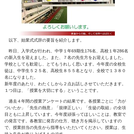
以下、始業式式辞の要旨を紹介します。
昨日、入学式が行われ、中学１年69期生176名、高校１年286名
の新入生を迎えました。また、７名の先生方をお迎えしました。
学校としても歓迎し、とてもうれしく思います。今年度の全校生
徒は、中学生５２５名、高校生８５５名となり、全校で１３８０
名になりました。
新年度のあたり、わたくしから２点お話しさせていただきます。
１つ目は、「授業を大切にする」ということです。
過去４年間の授業アンケートの結果です。各授業ごとに「力が
ついたか」「先生の熱意」「規律正しい」「生徒の取組」の全項
目ともに上昇しています。今年度頑張ってほしいことは、教室で
の発言です。各教室に発言の仕方、聴き方を掲示していますの
で、授業担当の先生から指導をいただいてください。授業は、生