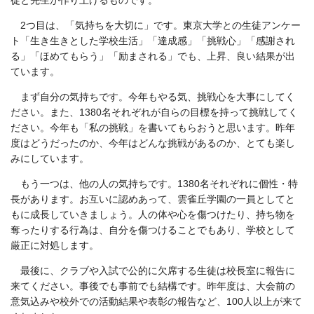
徒と先生が作り上げるものです。
2つ目は、「気持ちを大切に」です。東京大学との生徒アンケー
ト「生き生きとした学校生活」「達成感」「挑戦心」「感謝され
る」「ほめてもらう」「励まされる」でも、上昇、良い結果が出
ています。
まず自分の気持ちです。今年もやる気、挑戦心を大事にしてく
ださい。また、1380名それぞれが自らの目標を持って挑戦してく
ださい。今年も「私の挑戦」を書いてもらおうと思います。昨年
度はどうだったのか、今年はどんな挑戦があるのか、とても楽し
みにしています。
もう一つは、他の人の気持ちです。1380名それぞれに個性・特
長があります。お互いに認めあって、雲雀丘学園の一員としてと
もに成長していきましょう。人の体や心を傷つけたり、持ち物を
奪ったりする行為は、自分を傷つけることでもあり、学校として
厳正に対処します。
最後に、クラブや入試で公的に欠席する生徒は校長室に報告に
来てください。事後でも事前でも結構です。昨年度は、大会前の
意気込みや校外での活動結果や表彰の報告など、100人以上が来て