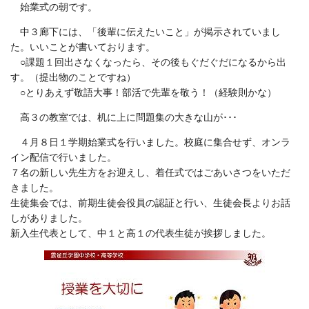
始業式の朝です。
中３廊下には、「後輩に伝えたいこと」が掲示されていまし
た。いいことが書いております。
○課題１回出さなくなったら、その後もぐだぐだになるから出
す。（提出物のことですね）
○とりあえず敬語大事！部活で先輩を敬う！（経験則かな）
高３の教室では、机に上に問題集の大きな山が･･･
４月８日１学期始業式を行いました。校庭に集合せず、オンラ
イン配信で行いました。
７名の新しい先生方をお迎えし、着任式ではごあいさつをいただ
きました。
生徒集会では、前期生徒会役員の認証と行い、生徒会長よりお話
しがありました。
新入生代表として、中１と高１の代表生徒が挨拶しました。