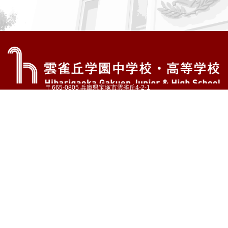
〒665-0805 兵庫県宝塚市雲雀丘4-2-1
TEL:072-759-1300 FAX:072-755-4610
公式Instagram
公式LINE
アクセス
資料請求
学校案内
教育内容・進路
学園生活
入試情報
各種手続
お問い合わせ
サイトマップ
採用情報
いじめ防止基本方針
プライバシーポリシー
© Hibarigaoka Gakuen Junior & Senior High School
学校法人 雲雀丘学園
学園小学校
学園幼稚園
中山台幼稚園
同窓会 告天子の会
協定校 ドイツ・ヘルバルト