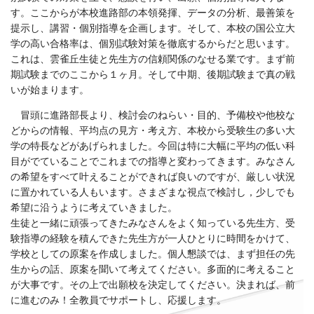
す。ここからが本校進路部の本領発揮、データの分析、最善策を
提示し、講習・個別指導を企画します。そして、本校の国公立大
学の高い合格率は、個別試験対策を徹底するからだと思います。
これは、雲雀丘生徒と先生方の信頼関係のなせる業です。まず前
期試験までのここから１ヶ月。そして中期、後期試験まで真の戦
いが始まります。
冒頭に進路部長より、検討会のねらい・目的、予備校や他校な
どからの情報、平均点の見方・考え方、本校から受験生の多い大
学の特長などがあげられました。今回は特に大幅に平均の低い科
目がでていることでこれまでの指導と変わってきます。みなさん
の希望をすべて叶えることができれば良いのですが、厳しい状況
に置かれている人もいます。さまざまな視点で検討し，少しでも
希望に沿うように考えていきました。
生徒と一緒に頑張ってきたみなさんをよく知っている先生方、受
験指導の経験を積んできた先生方が一人ひとりに時間をかけて、
学校としての原案を作成しました。個人懇談では、まず担任の先
生からの話、原案を聞いて考えてください。多面的に考えること
が大事です。その上で出願校を決定してください。決まれば、前
に進むのみ！全教員でサポートし、応援します。