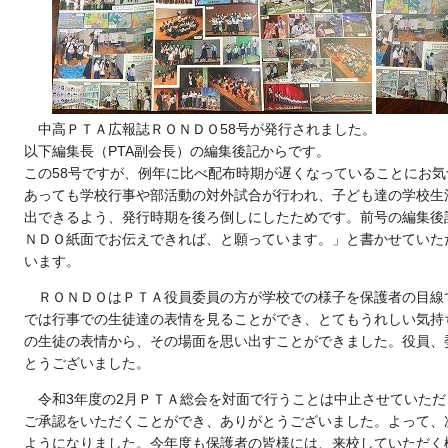
中高ＰＴＡ広報誌ＲＯＮＤＯ58号が発行されました。
以下編集長（PTA副会長）の編集後記からです。
この58号ですが、例年に比べ配布時期が遅くなっていることにお
あっても学校行事や部活動の対外試合が行われ、子ども達の学校生
出できるよう、発行時期を後ろ倒しにしたためです。前号の編集後
ＮＤＯ紙面でお伝えできれば、と願っています。」と書かせていた
います。
ＲＯＮＤＯはＰＴＡ役員委員の方が学校での様子を保護者の目線
では行事での生徒達の表情を見ることができ、とてもうれしい気持
の生徒の表情から、その場面を思い出すことができました。役員、
とうございました。
令和3年度の2月ＰＴＡ総会を対面で行うことは中止させていただ
ご承認をいただくことができ、ありがとうございました。よって、
ようになりました。今年度も保護者の皆様には、来校していただく