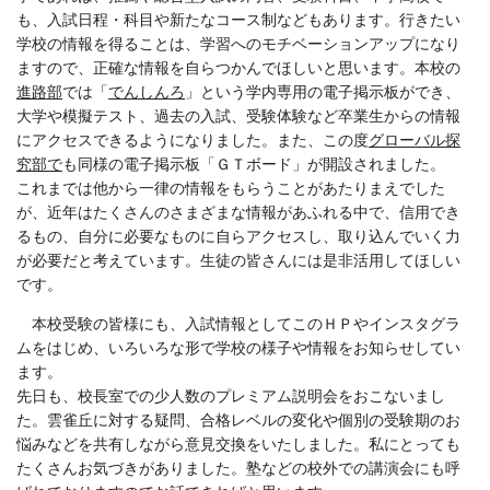
も、入試日程・科目や新たなコース制などもあります。行きたい
学校の情報を得ることは、学習へのモチベーションアップになり
ますので、正確な情報を自らつかんでほしいと思います。本校の
進路部
では「
でんしんろ
」という学内専用の電子掲示板ができ、
大学や模擬テスト、過去の入試、受験体験など卒業生からの情報
にアクセスできるようになりました。また、この度
グローバル探
究部で
も同様の電子掲示板「ＧＴボード」が開設されました。
これまでは他から一律の情報をもらうことがあたりまえでした
が、近年はたくさんのさまざまな情報があふれる中で、信用でき
るもの、自分に必要なものに自らアクセスし、取り込んでいく力
が必要だと考えています。生徒の皆さんには是非活用してほしい
です。
本校受験の皆様にも、入試情報としてこのＨＰやインスタグラ
ムをはじめ、いろいろな形で学校の様子や情報をお知らせしてい
ます。
先日も、校長室での少人数のプレミアム説明会をおこないまし
た。雲雀丘に対する疑問、合格レベルの変化や個別の受験期のお
悩みなどを共有しながら意見交換をいたしました。私にとっても
たくさんお気づきがありました。塾などの校外での講演会にも呼