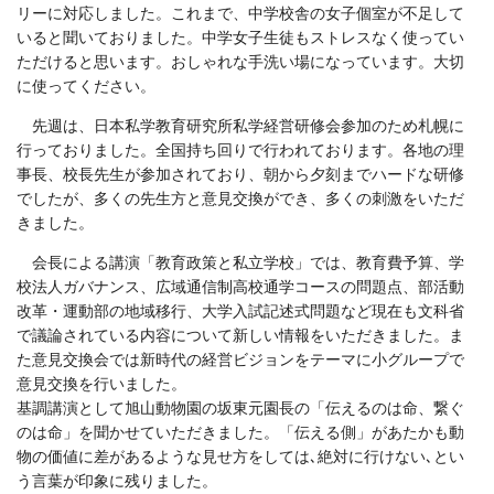
リーに対応しました。これまで、中学校舎の女子個室が不足して
いると聞いておりました。中学女子生徒もストレスなく使ってい
ただけると思います。おしゃれな手洗い場になっています。大切
に使ってください。
先週は、日本私学教育研究所私学経営研修会参加のため札幌に
行っておりました。全国持ち回りで行われております。各地の理
事長、校長先生が参加されており、
朝から夕刻までハードな研修
でしたが、多くの先生方と
意見交換ができ、多くの刺激をいただ
きました。
会長による講演「教育政策と私立学校」では、教育費予算、
学
校法人ガバナンス、
広域通信制高校通学コースの問題点、
部活動
改革・
運動部の地域移行、
大学入試記述式問題など現在も文科省
で議論されている内容について新しい情報をいただきました。ま
た意見交換会では新時代の経営ビジョンをテーマに小グループで
意見交換を行いました。
基調講演として旭山動物園の坂東元園長の「伝えるのは命、繋ぐ
のは命」を聞かせていただきました。「伝える側」があたかも動
物の価値に差があるような見せ方をしては､絶対に行けない､とい
う言葉が印象に残りました。