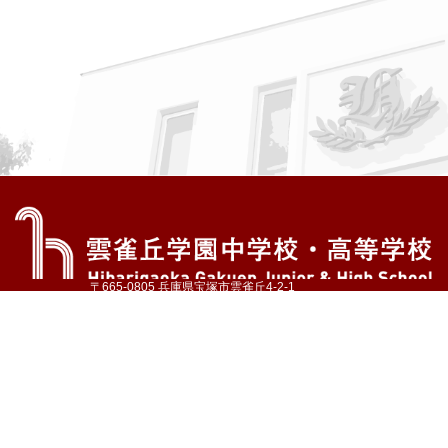
〒665-0805 兵庫県宝塚市雲雀丘4-2-1
TEL:072-759-1300 FAX:072-755-4610
公式Instagram
公式LINE
アクセス
資料請求
学校案内
教育内容・進路
学園生活
入試情報
各種手続