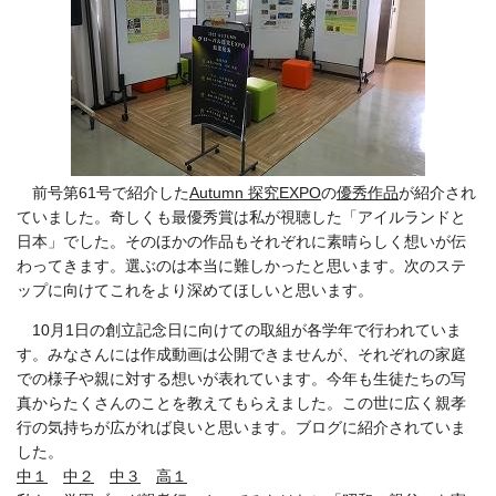
前号第61号で紹介した
Autumn 探究EXPO
の
優秀作品
が紹介され
ていました。奇しくも最優秀賞は私が視聴した「アイルランドと
日本」でした。そのほかの作品もそれぞれに素晴らしく想いが伝
わってきます。選ぶのは本当に難しかったと思います。次のステ
ップに向けてこれをより深めてほしいと思います。
10月1日の創立記念日に向けての取組が各学年で行われていま
す。みなさんには作成動画は公開できませんが、それぞれの家庭
での様子や親に対する想いが表れています。今年も生徒たちの写
真からたくさんのことを教えてもらえました。この世に広く親孝
行の気持ちが広がれば良いと思います。ブログに紹介されていま
した。
中１
中２
中３
高１