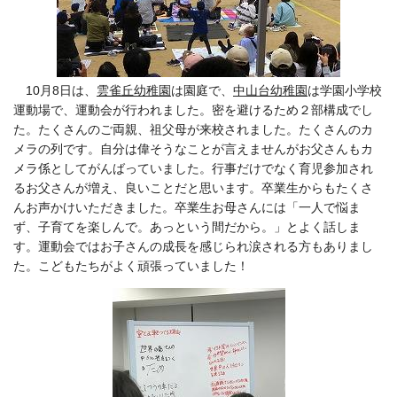
10月8日は、
雲雀丘幼稚園
は園庭で、
中山台幼稚園
は学園小学校
運動場で、運動会が行われました。密を避けるため２部構成でし
た。たくさんのご両親、祖父母が来校されました。たくさんのカ
メラの列です。自分は偉そうなことが言えませんがお父さんもカ
メラ係としてがんばっていました。行事だけでなく育児参加され
るお父さんが増え、良いことだと思います。卒業生からもたくさ
んお声かけいただきました。卒業生お母さんには「一人で悩ま
ず、子育てを楽しんで。あっという間だから。」とよく話しま
す。運動会では
お子さんの成長を感じられ涙される方もありまし
た。こどもたちがよく頑張っていました！