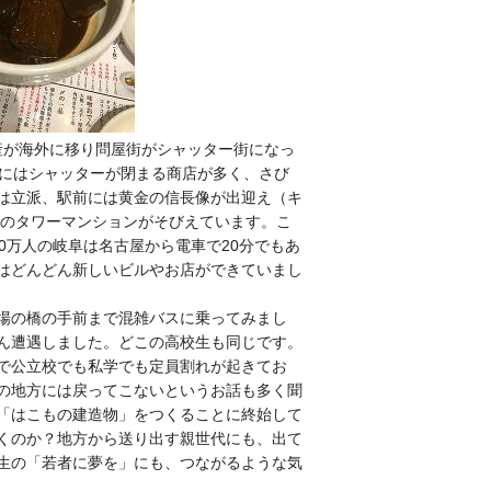
産が海外に移り問屋街がシャッター街になっ
街にはシャッターが閉まる商店が多く、さび
は立派、駅前には黄金の信長像が出迎え（キ
級のタワーマンションがそびえています。こ
0万人の岐阜は名古屋から電車で20分でもあ
はどんどん新しいビルやお店ができていまし
場の橋の手前まで混雑バスに乗ってみまし
ん遭遇しました。どこの高校生も同じです。
で公立校でも私学でも定員割れが起きてお
の地方には戻ってこないというお話も多く聞
「はこもの建造物」をつくることに終始して
くのか？地方から送り出す親世代にも、出て
生の「若者に夢を」にも、つながるような気