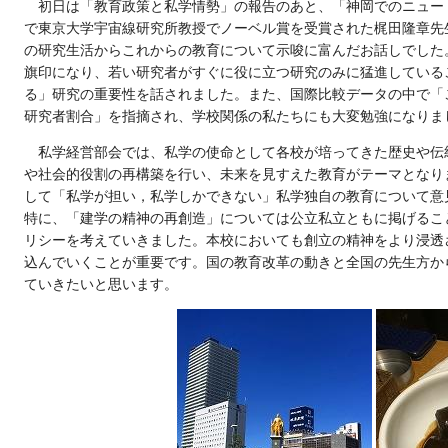
初日は「教育政策と私学情勢」の報告のあと、「神岡でのニュー
で東京大学宇宙線研究所教授でノーベル賞を受賞された梶田隆章先
の研究生活からこれからの教育について示唆に富んだお話しでした
旗印になり、若い研究者がすぐに役に立つ研究のみに猛進している
る」研究の重要性を話されました。また、国際比較データの中で「
研究者割合」を指摘され、学校関係の私たちにも大変勉強になりま
私学経営部会では、私学の使命として各校が培ってきた歴史や伝
や社会的役割の再構築を行い、未来を見すえた教育がテーマとなり
して「私学が担い，私学しかできない」私学独自の教育について意
特に、「建学の精神の再創造」については公立私立ともに掲げるこ
リシーを考えていきました。本校においても創立の精神をより浸透
込んでいくことが重要です。国の教育改革の動きと全国の先生方か
ていきたいと思います。