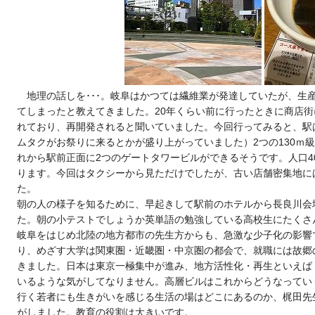
地理の話しを･･･。岐阜はかつては繊維業が発達していたが、生
てしまったと教えてきました。20年くらい前に行ったときに商店
れており、再開発されると聞いていました。今回行ってみると、駅
ムタクがお祭りに来るとかが盛り上がっていました）2つの130ｍ
れから駅前正面に2つのゲートタワービルができるそうです。人口4
ります。今回はタクシーから見ただけでしたが、古い店舗密集地に
た。
朝の人の様子を知るために、早起きして駅前のホテルから長良川会
た。朝の小テストでしょうか英単語の勉強している高校生にたくさ
岐阜をはじめ北陸の地方都市の先生方からも、急激な少子化の影響
り、めざす大学は関東圏・近畿圏・中京圏の都会で、就職には故郷
きました。日本は東京一極集中が進み、地方活性化・再生といえば
いるような気がしてなりません。高層ビルはこれからどうなってい
行く若者にも生きがいを感じる生活の場はどこにあるのか、梶田先
がしました。教育の役割は大きいです。