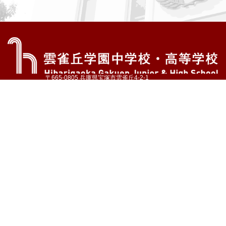
〒665-0805 兵庫県宝塚市雲雀丘4-2-1
TEL:072-759-1300 FAX:072-755-4610
公式Instagram
公式LINE
アクセス
資料請求
学校案内
教育内容・進路
学園生活
入試情報
各種手続
お問い合わせ
サイトマップ
採用情報
いじめ防止基本方針
プライバシーポリシー
© Hibarigaoka Gakuen Junior & Senior High School
学校法人 雲雀丘学園
学園小学校
学園幼稚園
中山台幼稚園
同窓会 告天子の会
協定校 ドイツ・ヘルバルト