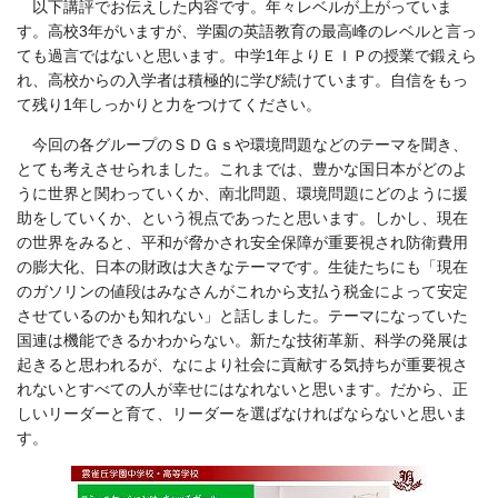
以下講評でお伝えした内容です。年々レベルが上がっていま
す。高校3年がいますが、学園の英語教育の最高峰のレベルと言っ
ても過言ではないと思います。中学1年よりＥＩＰの授業で鍛えら
れ、高校からの入学者は積極的に学び続けています。自信をもっ
て残り1年しっかりと力をつけてください。
今回の各グループのＳＤＧｓや環境問題などのテーマを聞き、
とても考えさせられました。これまでは、豊かな国日本がどのよ
うに世界と関わっていくか、南北問題、環境問題にどのように援
助をしていくか、という視点であったと思います。しかし、現在
の世界をみると、平和が脅かされ安全保障が重要視され防衛費用
の膨大化、日本の財政は大きなテーマです。生徒たちにも「現在
のガソリンの値段はみなさんがこれから支払う税金によって安定
させているのかも知れない」と話しました。テーマになっていた
国連は機能できるかわからない。新たな技術革新、科学の発展は
起きると思われるが、なにより社会に貢献する気持ちが重要視さ
れないとすべての人が幸せにはなれないと思います。
だから、正
しいリーダーと育て、リーダーを選ばなければならないと思いま
す。