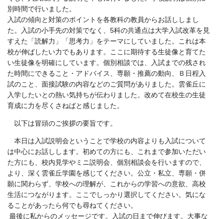
別時間で行いました。
入試の傾向と対策のポイントを各教科の教員からお話ししまし
た。入試の小手先の対策でなく、5科の共通点は大学入試改革を見
すえた「読解力」「思考力」をテーマにしていました。これは本
校が伸ばしたい力でもあります。ここに期待する生徒像と育てた
い生徒像を明確にしています。個別相談では、入試までの残され
た時間にできること・アドバイス、専願・推薦の動向、Ｂ日程入
試のこと、面接試験の内容などのご質問がありました。雲雀丘に
入学したいとの熱い気持ちが伝わりました。改めて在校生の生徒
育成に力を尽くさねばと感じました。
以下は冒頭のご挨拶の要旨です。
本日は入試説明会ということで学校の内容よりも入試について
は中心にお話しします。初めての方にも、これまで参加いただい
た方にも、校内見学やミニ説明会、個別相談会を行いますので、
より、深く雲雀丘学園を感じてください。公立・私立、専願・併
願に関わらず、学校への理解が、これからの学習への意欲、高校
生活につながります。ここでしっかり選択してください。気にな
ることがあったら何でも尋ねてください。
最後に私からのメッセージです。入試の日まで伸びます。大事な