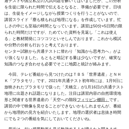
通テストや国立私立の入試問題を解いてはいましたが、この分析
を生徒に限られた時間で伝えるとなると、準備が必要です。日頃
は、生徒をイメージしながら授業つくりを行うことがないので、
講習スライド『塵も積もれば地理になる』を作成しています。忙
しさの中にも至福の時間となっています。講習は50分×5日間の限
られた時間だけですが、ためていた資料を見返し「これは使え
る」と教材開発にコツコツといそしんでおります。これから模試
や分野の分析も行おうと考えております。
センター試験から共通テストに替わり「知識から思考力へ」がよ
り強くなりました。もともと暗記する量は少ないですが、確実な
知識のつなぎ合わせも必要でそこに地図と統計が絡みます。
今回、テレビ番組から見つけたのはＴＢＳ「世界遺産」とＮＨ
Ｋ「ブラタモリ」です。2021年共通テスト初年時には、1月9日に
放映されたブラタモリで扱った「天橋立」が1月16日の共通テスト
地理に出題され話題になりました。
注目は講習内容の自然環境地
形と関連する世界遺産の「天空への階段
フィリピン棚田」
です。
講習の中で映像を見せることができないかもしれませんが、番組
から地理的の見方を紹介いたします。地理の選択者は息抜き時間
にでも２つの番組を気にしておいてくださいね。