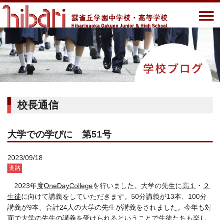
校長通信
大学での学びに 第51号
2023/09/18
進路
2023年度
OneDayCollege
を行いました。大学の先生に
高１
・
２
生徒
に向けて講義をしていただきます。50分講義が13本、100分
講義が9本、合計24人の大学の先生が講義をされました。今年も対
面で大学の先生の講義を受けられるということで生徒たちも楽し