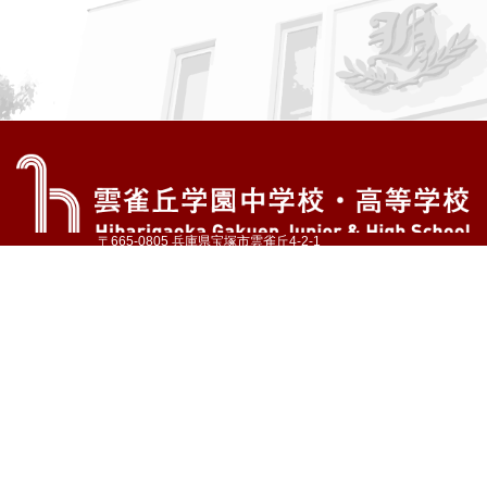
〒665-0805 兵庫県宝塚市雲雀丘4-2-1
TEL:072-759-1300 FAX:072-755-4610
公式Instagram
公式LINE
アクセス
資料請求
学校案内
教育内容・進路
学園生活
入試情報
各種手続
お問い合わせ
サイトマップ
採用情報
いじめ防止基本方針
プライバシーポリシー
© Hibarigaoka Gakuen Junior & Senior High School