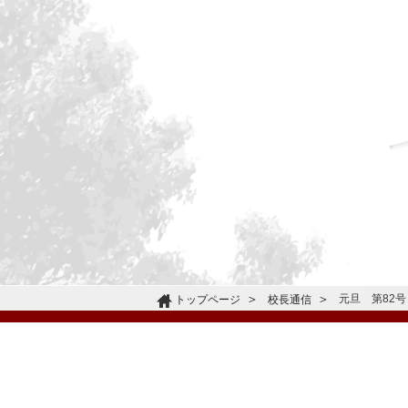
元旦 第82号
トップページ
校長通信