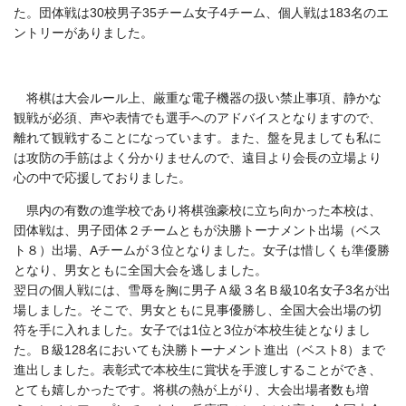
た。団体戦は30校男子35チーム女子4チーム、個人戦は183名のエ
ントリーがありました。
将棋は大会ルール上、
厳重な
電
子機器の扱い禁止事項、静かな
観戦が必須、声や表情でも選手へのアド
バイスとなりますので、
離れて観戦することになっています。また、盤を見ましても私に
は攻防の手筋はよく分かりませんので、遠目より会長の立場より
心の中で応援しておりました。
県内の有数の進学校であり将棋強豪校に立ち向かった本校は、
団体戦は、男子団体２チームともが決勝トーナメント出場（ベス
ト８）出場、Aチームが３位となりました。女子は惜しくも準優勝
となり、男女ともに全国大会を逃しました。
翌日の個人戦には、雪辱を
胸に男子Ａ級３名Ｂ級10名女子3名が出
場しました。そこで、
男女ともに見事優勝し、全国大会出場の切
符を手に入れました。女子では1位と3位が本校生徒となりまし
た。Ｂ級128名においても決勝トーナメント進出（ベスト8）まで
進出しました。
表彰式で
本校生に賞状を手渡しすることができ、
とても嬉しかったです。将棋の熱が上がり、大会出場者数も増