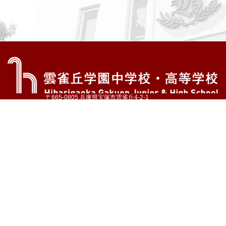
〒665-0805 兵庫県宝塚市雲雀丘4-2-1
TEL:072-759-1300 FAX:072-755-4610
公式Instagram
公式LINE
アクセス
資料請求
学校案内
教育内容・進路
学園生活
入試情報
各種手続
お問い合わせ
サイトマップ
採用情報
いじめ防止基本方針
プライバシーポリシー
© Hibarigaoka Gakuen Junior & Senior High School
学校法人 雲雀丘学園
学園小学校
学園幼稚園
中山台幼稚園
同窓会 告天子の会
協定校 ドイツ・ヘルバルト