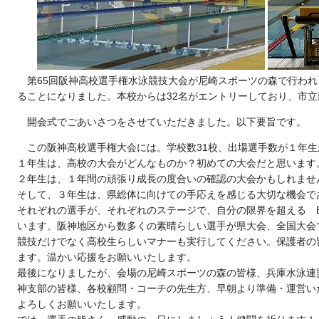
第65回阪神高校選手権水泳競技大会が尼崎スポーツの森で行わ
ることになりました。本校からは32名がエントリーしており、市
開会式でごあいさつをさせていただきました。以下要旨です。
この阪神高校選手権大会には。学校数
31
校、出場選手数が１年生
１年生は、高校の大会がどんなものか？初めての大会だと思います
２年生は、１年間の頑張り成長の度合いの確認の大会かもしれませ
そして、３年生は、県総体に向けての手応えを感じる大切な機会で
それぞれの選手が、それぞれのステージで、自分の限界を超える
います。阪神地区から数多くの素晴らしい選手が県大会、全国大会
競技だけでなく高校生らしいマナーも実行してください。保護者の
ます。温かい応援をお願いいたします。
最後になりましたが、会場の尼崎スポーツの森の皆様、兵庫水泳連
神支部の皆様、各校顧問・コーチの先生方、早朝より準備・運営い
よろしくお願いいたします。