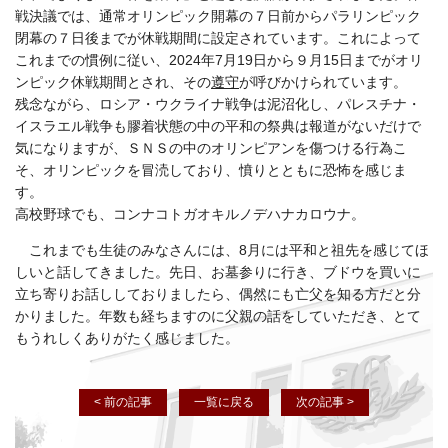
戦決議では、通常オリンピック開幕の７日前からパラリンピック
閉幕の７日後までが休戦期間に設定されています。これによって
これまでの慣例に従い、2024年7月19日から９月15日までがオリ
ンピック休戦期間とされ、その
遵守
が呼びかけられています。
残念ながら、ロシア・ウクライナ戦争は泥沼化し、パレスチナ・
イスラエル戦争も膠着状態の中の平和の祭典は報道がないだけで
気になりますが、ＳＮＳの中のオリンピアンを傷つける行為こ
そ、オリンピックを冒涜しており、憤りとともに恐怖を感じま
す。
高校野球でも、コンナコトガオキルノデハナカロウナ。
これまでも生徒のみなさんには、8月には平和と祖先を感じてほ
しいと話してきました。先日、お墓参りに行き、ブドウを買いに
立ち寄りお話ししておりましたら、偶然にも亡父を知る方だと分
かりました。年数も経ちますのに父親の話をしていただき、とて
もうれしくありがたく感じました。
< 前の記事
一覧に戻る
次の記事 >