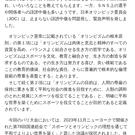
れ、いろいろなことを教えてもらえます。一方、ＳＮＳ上の選手
や関係者への誹謗中傷も多いようです。
日本オリンピック委員会
（JOC）は、止まらない誹謗中傷を問題視し、緊急声明を発しま
した。
オリンピック憲章に記載されている「オリンピズムの根本原
則」の第１項には「オリンピズムは肉体と意志と精神のすべての
資質を高め、バランスよく結合させる生き方の哲学である。オリ
ンピズムはスポーツを文化、教育と融合させ、生き方の創造を探
求するものである。その生き方は努力する喜び、良い模範である
ことの教育的価値、社会的な責任、さらに普遍的で根本的な倫理
規範
の尊重を基盤とする」とあります。
そして続く第２項には「オリンピズムの目的は、人間の尊厳の
保持に重きを置く平和な社会の推進を目指すために、人類の調和
のとれた発展にスポーツを役立てることである」と、明確に平和
な世界を築くためにスポーツを役立てることが目的であると定義
されています。
今回のパリ大会においては、2023年11月ニューヨークで開催さ
れた第78回国連総会で「スポーツとオリンピックの理想を通じて
平和でよりよい世界を築く」と題した決議が採択されました。休