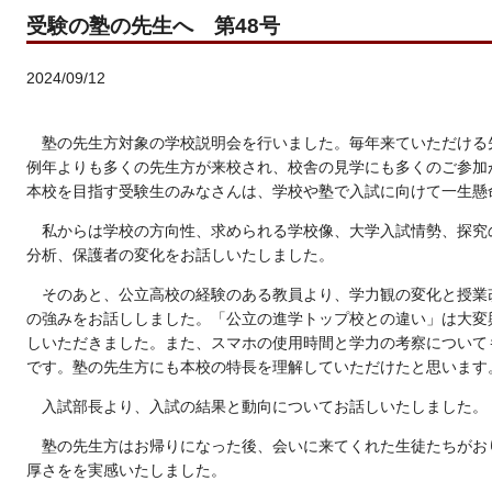
受験の塾の先生へ 第48号
2024/09/12
塾の先生方対象の学校説明会を行いました。毎年来ていただける
例年よりも多くの先生方が来校され、校舎の見学にも多くのご参加
本校を目指す受験生のみなさんは、学校や塾で入試に向けて一生懸
私からは学校の方向性、求められる学校像、大学入試情勢、探究
分析、保護者の変化をお話しいたしました。
そのあと、公立高校の経験のある教員より、学力観の変化と授業
の強みをお話ししました。「公立の進学トップ校との違い」は大変
しいただきました。また、スマホの使用時間と学力の考察について
です。塾の先生方にも本校の特長を理解していただけたと思います
入試部長より、入試の結果と動向についてお話しいたしました。
塾の先生方はお帰りになった後、会いに来てくれた生徒たちがお
厚さをを実感いたしました。