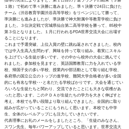
指導の先生によりますと、第１日目の予選ラウンドの結果（３勝
１敗）で初めて準々決勝に進みました。準々決勝で24日に負けた
チーム（渋谷教育学園渋谷高等学校）をリベンジにして勝って、
準決勝にも進みましたが、準決勝で神大附属中等教育学校に負け
ました。３位決定戦で宮城県仙台第二高等学校を勝って、85校中
第３位となりました。１月に行われるPDA世界交流大会に出場す
ることになります。
これまで予選突破、上位入賞の壁に跳ね返されてきました。校内
では中入生高入生問わず、興味を持って取り組み、着実にスキル
を上げている生徒が多いです。その中から校外の大会に挑んでく
れました。参加校を見ますと、英語国際教育に力を入れている学
校、帰国子女の多い学校、授業内や部活動として取り組む学校、
各府県の国立公立のトップの進学校、難関大学合格者が多い全国
的にも有名な学校･･･と名だたる学校ばかりです。大会を通じてい
ろいろな生徒たちと関わり、交流できたことにも大きな収穫があ
ったと思います。このＰＤＡが生徒たちの学力を大きく伸ばすと
考え、本校でも早い段階より取り組んできました、全国的に取り
組みが広がっていることにもうれしく思います。本校でも中学
生、全体のレベルアップにも注力していきたいです。
代表理事にお礼のメールをしましたところ、「生徒のみなさん、
スワン先生、毎年パワーアップしていると思います。世界交流大