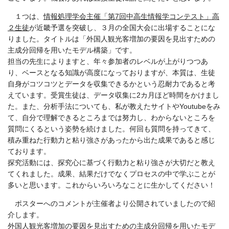
１つは、
情報処理学会主催「第7回中高生情報学コンテスト」高
２生徒
が近畿予選を突破し、３月の全国大会に出場することにな
りました。タイトルは「外国人観光客増加の要因を見出すための
主成分回帰を用いたモデル構築」です。
担当の先生によりますと、年々参加者のレベルが上がりつつあ
り、ベースとなる知識が高度になっておりますが、本質は、生徒
自身がコツコツとデータを収集できるかという忍耐力であると考
えています。受賞生徒は、データ収集に2カ月ほど時間をかけまし
た。また、分析手法についても、私が教えたサイトやYoutubeをみ
て、自分で理解できるところまでは努力し、わからないところを
質問にくるという姿勢を続けました。何回も質問を持ってきて、
積み重ねた行動力と粘り強さがあったから出た成果であると感じ
ております。
探究活動には、探究心に基づく行動力と粘り強さが大切だと教え
てくれました。成果、結果だけでなくプロセスの中で学ぶことが
多いと思います。これからいろいろなことに生かしてください！
ポスターへのコメントが主催者より公開されていましたので紹
介します。
外国人観光客増加の要因を見出すための主成分回帰を用いたモデ