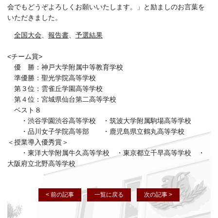
会でもどうぞよろしくお願いいたします。」と励ましのお言葉を
いただきました。
全国大会
、
報告書
、
予選結果
<チーム賞>
優 勝：神戸大学附属中等教育学校
準優勝：聖光学院高等学校
第３位：雲雀丘学園高等学校
第４位：宮城県仙台第二高等学校
ベスト８
・渋谷学園渋谷高等学校 ・筑波大学附属駒場高等学校
・品川女子学院高等部 ・鹿児島県立鶴丸高等学校
＜授業導入優秀賞＞
・東洋大学附属牛久高等学校 ・東京都立千早高等学校 ・
大阪府立北野高等学校
< 前の記事
一覧に戻る
次の記事 >