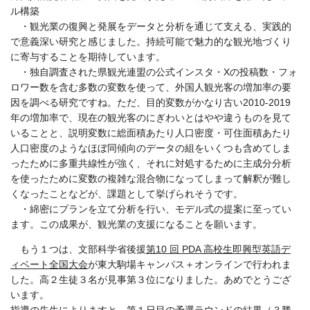
ル構築
・観光業の復興と発展をデータと分析を通じて支える、実践的
で意義深い研究と感じました。持続可能で魅力的な観光地づくり
に寄与することを期待しています。
・独自調査された県観光連盟の公式インスタ・Xの投稿数・フォ
ロワー数を含む多数の変数を使って、外国人観光客の増加率の要
因を調べる研究ですね。ただ、目的変数がかなり古い2010-2019
年の増加率で、現在の観光客のにぎわいとはやや違うものを見て
いることと、説明変数に総面積あたり人口密度・可住面積あたり
人口密度のようなほぼ同傾向のデータの組をいくつも含めてしま
ったために多重共線性が強く、それに対処するために主成分分析
を使ったために変数の複雑な混合物になってしまって解釈が難し
くなったことなどが、課題として挙げられそうです。
・綿密にプランを立て分析を行い、モデル式の提案に至ってい
ます。この成果が、観光業の支援になることを願います。
もう１つは、文部科学省後援
第10 回 PDA 高校生即興型英語デ
ィベート全国大会
が東大駒場キャンパス＋オンラインで行われま
した。高２生徒３名が見事第３位になりました。あめでとうござ
います。