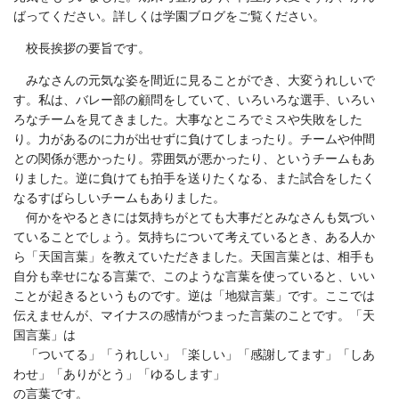
ばってください。詳しくは学園ブログをご覧ください。
校長挨拶の要旨です。
みなさんの元気な姿を間近に見ることができ、大変うれしいで
す。私は、バレー部の顧問をしていて、いろいろな選手、いろい
ろなチームを見てきました。大事なところでミスや失敗をした
り。力があるのに力が出せずに負けてしまったり。チームや仲間
との関係が悪かったり。雰囲気が悪かったり、というチームもあ
りました。逆に負けても拍手を送りたくなる、また試合をしたく
なるすばらしいチームもありました。
何かをやるときには気持ちがとても大事だとみなさんも気づい
ていることでしょう。気持ちについて考えているとき、ある人か
ら「天国言葉」を教えていただきました。天国言葉とは、相手も
自分も幸せになる言葉で、このような言葉を使っていると、いい
ことが起きるというものです。逆は「地獄言葉」です。ここでは
伝えませんが、マイナスの感情がつまった言葉のことです。「天
国言葉」は
「ついてる」「うれしい」「楽しい」「感謝してます」「しあ
わせ」「ありがとう」「ゆるします」
の言葉です。