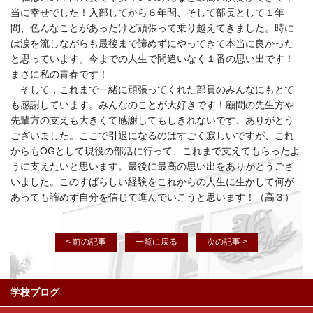
当に幸せでした！入部してから６年間、そして部長として１年
間、色んなことがあったけど頑張って乗り越えてきました。時に
は涙を流しながらも最後まで諦めずにやってきて本当に良かった
と思っています。今までの人生で間違いなく１番の思い出です！
まさに私の青春です！
そして，これまで一緒に頑張ってくれた部員のみんなにもとて
も感謝しています。みんなのことが大好きです！顧問の先生方や
先輩方の支えも大きくて感謝してもしきれないです、ありがとう
ございました。ここで引退になるのはすごく寂しいですが、これ
からもOGとして現役の部活に行って、これまで支えてもらったよ
うに支えたいと思います。最後に最高の思い出をありがとうござ
いました。このすばらしい経験をこれからの人生に生かして何が
あっても諦めず自分を信じて進んでいこうと思います！（高３）
< 前の記事
一覧に戻る
次の記事 >
学校ブログ