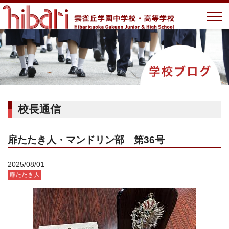
校長通信
扉たたき人・マンドリン部 第36号
2025/08/01
扉たたき人