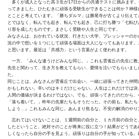
多くが成人となった高３生が17日からの共通テストに挑みます
ってきました。ひたむきに頑張る受験生ができることは何か？神様
とことと考えています。「勝ちダルマ」は勝尾寺が古くより伝えて
とではなく、転んでも起き、転んでも起き、己に打ち勝つ「七転び
り形を成したものです。まさしく受験や人生と同じです。
みなさんは、おかれている状況、行きたい大学、プレッシャーのかか
況の中で想いを１つにして頑張る場面は大人になってもあります。
と思います。最近は「共感力」という言葉がよく使われます。
一方、「みんな違うけどみんな同じ。」これも雲雀丘の先生に教
先生と関わって、生き方を教えてもらい、愛情を注いでもらいまし
た。
同じことは、みなさんが雲雀丘で出会い、一緒に頑張ってきた仲間
かもしれない。辛いのはキミだけじゃない。人生はこれだけでは決
人間の価値が決まるわけではない。でも、頑張ってきたのだから、
「落ち着いて。」昨年の先輩たちもそうだった。その前も。私たち
しよう…』これもみんな同じ。あんまり焦るな。不安の解消のやり
忘れてはいけないことは、１週間前の自分と、１カ月前の自分と
したということ。絶対そのことが将来に役に立つ！結果がどうであ
しくなったら自分の手を見よう。頑張りは自分の手が知っている。