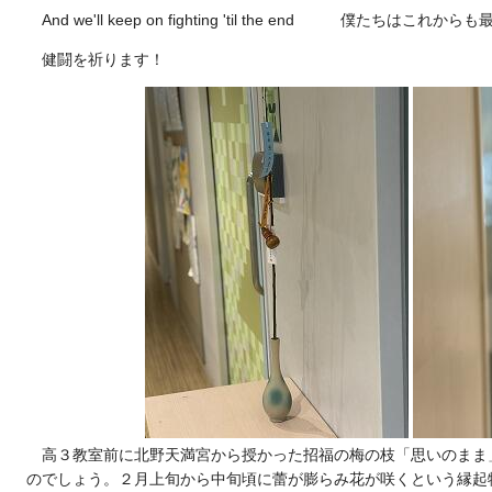
And we'll keep on fighting 'til the end 僕たち
健闘を祈ります！
高３教室前に北野天満宮から授かった招福の梅の枝「思いのまま
のでしょう。２月上旬から中旬頃に蕾が膨らみ花が咲くという縁起