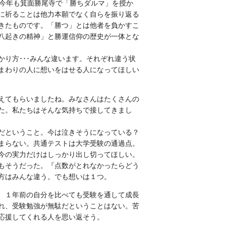
。今年も箕面勝尾寺で「勝ちダルマ」を授か
に祈ることは他力本願でなく自らを振り返る
きたものです。「勝つ」とは他者を負かすこ
八起きの精神」と勝運信仰の歴史が一体とな
り方･･･みんな違います。それぞれ違う状
まわりの人に想いをはせる人になってほしい
えてもらいましたね。みなさんはたくさんの
た。私たちはそんな気持ちで接してきまし
だということ。今は泣きそうになっている？
まらない。共通テストは大学受験の通過点。
今の実力だけはしっかり出し切ってほしい。
もそうだった。『点数がとれなかったらどう
方はみんな違う。でも想いは１つ。
、１年前の自分を比べても受験を通して成長
れ、受験勉強が無駄だということはない。苦
応援してくれる人を思い返そう。