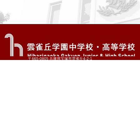
〒665-0805 兵庫県宝塚市雲雀丘4-2-1
TEL:072-759-1300 FAX:072-755-4610
公式Instagram
公式LINE
アクセス
資料請求
学校案内
教育内容・進路
学園生活
入試情報
各種手続
お問い合わせ
サイトマップ
採用情報
いじめ防止基本方針
プライバシーポリシー
© Hibarigaoka Gakuen Junior & Senior High School
学校法人 雲雀丘学園
学園小学校
学園幼稚園
中山台幼稚園
同窓会 告天子の会
協定校 ドイツ・ヘルバルト