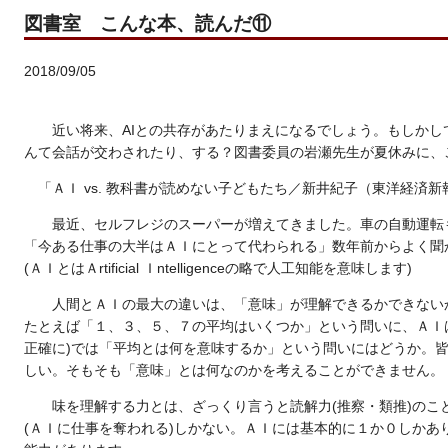
図書室 こんな本、読んだ⑪
2018/09/05
近い将来、AIとの共存があたりまえになるでしょう。もしかし
んて会話が交わされたり、する？図書委員の岩瀬先生が夏休みに、
「ＡＩ vs. 教科書が読めない子どもたち／新井紀子（東洋経済新
最近、セルフレジのスーパーが増えてきました。車の自動運転
「今ある仕事の大半はＡＩにとって代わられる」数年前からよく聞
(ＡＩとはＡrtificial Ｉntelligenceの略で人工知能を意味します)
人間とＡＩの最大の違いは、「意味」が理解できるかできない
たとえば「１、３、５、７の平均はいくつか」という問いに、ＡＩ
正確に)では「平均とは何を意味するか」という問いにはどうか。
しい。そもそも「意味」とは何なのかを考えることができません。
味を理解する力とは、ざっくり言うと読解力(推察・類推)のこ
(ＡＩに仕事を奪われる)しかない。ＡＩには基本的に１か０しかあ