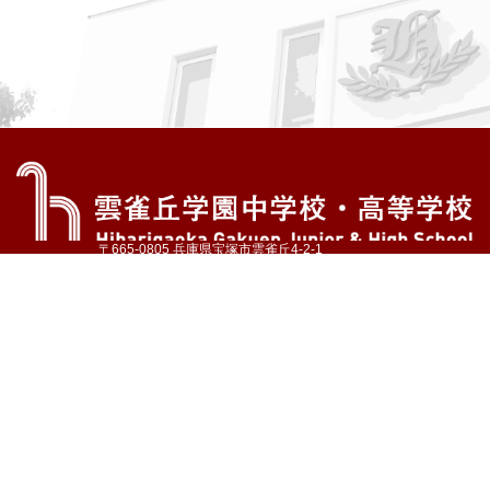
〒665-0805 兵庫県宝塚市雲雀丘4-2-1
TEL:072-759-1300 FAX:072-755-4610
公式Instagram
公式LINE
アクセス
資料請求
学校案内
教育内容・進路
学園生活
入試情報
各種手続
お問い合わせ
サイトマップ
採用情報
いじめ防止基本方針
プライバシーポリシー
© Hibarigaoka Gakuen Junior & Senior High School