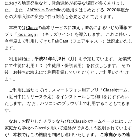
における地震発生など，緊急連絡が必要な場面が多くありまし
た。 また，
JAPAN e-Portfolio
の活用をはじめとする, 2020年度か
らの大学入試の変更に伴う対応も必要とされております。
本校では
Classi
の基本サービスに加え，匿名によるいじめ通報ア
プリ「
Kids’ Sign
」（キッズサイン）を導入します。 これに伴い，
今年度まで利用してきたFairCast（フェアキャスト）は廃止いたし
ます。
利用開始は，
平成31年4月8日（月）
を予定しています。 始業式
にて生徒に利用ＩＤ（生徒用・保護者用）をお渡しします。 その
後，お持ちの端末にて利用登録していただくと，ご利用いただけ
ます。
ご利用に当たっては，スマートフォン用アプリ「Classiホーム」
（近日中にリリース予定）をインストールして利用をおすすめい
たします。 なお，パソコンのブラウザ上で利用することもできま
す。
なお，お配りしたチラシならびにClassiのホームページには，ご
家庭から学校へClassiを用いて連絡ができるよう説明されています
が，本校ではこの機能を制限し運用いたします。
ご家庭からの連