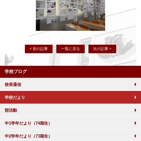
< 前の記事
一覧に戻る
次の記事 >
学校ブログ
校長通信
学校だより
部活動
中1学年だより（74期生）
中2学年だより（73期生）