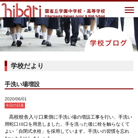
学校だより
手洗い場増設
2020/06/01
今日の日直
高校校舎入り口東側に
手洗い場の増設工事を行い、
手洗い
用蛇口
10
口を用意しました。
手を洗った後に栓を触らなくて
よい「自閉式水栓」を採用しています。手洗いの習慣を忘れ