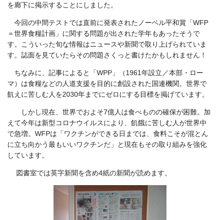
を廊下に掲示することにしました。
今回の中間テストでは直前に発表されたノーベル平和賞「WFP
＝世界食糧計画」に関する問題が出された学年もあったそうで
す。こういった旬な情報はニュースや新聞で取り上げられていま
す。誌面を見ていたらその問題さくっと書けたかもしれません！
ちなみに、記事によると「WPP」（1961年設立／本部・ロー
マ）は食糧などの人道支援を目的に創設された国連機関。世界で
飢えに苦しむ人を2030年までにゼロにする目標を掲げています。
しかし現在、世界でおよそ7億人は食べものの確保が困難。加
えて今年は新型コロナウイルスにより、飢餓に苦しむ人が世界中
で急増。WFPは「ワクチンができる日までは、食料こそが混とん
に立ち向かう最もいいワクチンだ」と現在もその取り組みを強化
しています。
図書室では英字新聞を含め4紙の新聞が読めます。