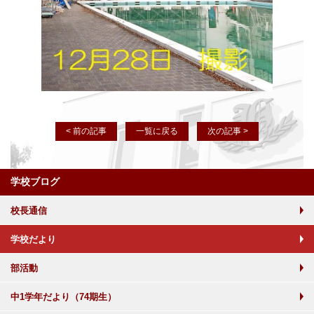
< 前の記事
一覧に戻る
次の記事 >
学校ブログ
校長通信
学校だより
部活動
中1学年だより（74期生）