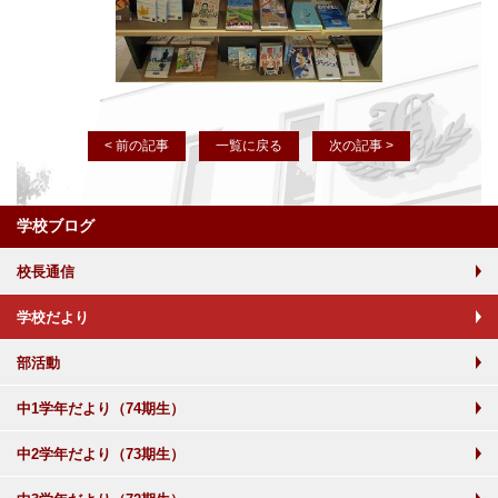
< 前の記事
一覧に戻る
次の記事 >
学校ブログ
校長通信
学校だより
部活動
中1学年だより（74期生）
中2学年だより（73期生）