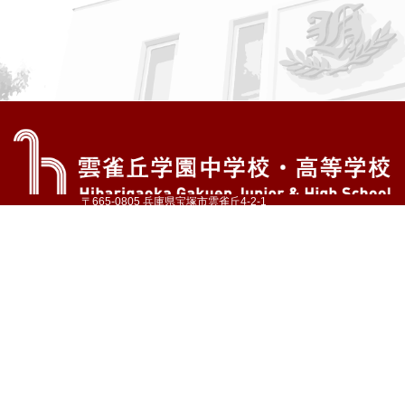
〒665-0805 兵庫県宝塚市雲雀丘4-2-1
TEL:072-759-1300 FAX:072-755-4610
公式Instagram
公式LINE
アクセス
資料請求
学校案内
教育内容・進路
学園生活
入試情報
各種手続
お問い合わせ
サイトマップ
採用情報
いじめ防止基本方針
プライバシーポリシー
© Hibarigaoka Gakuen Junior & Senior High School