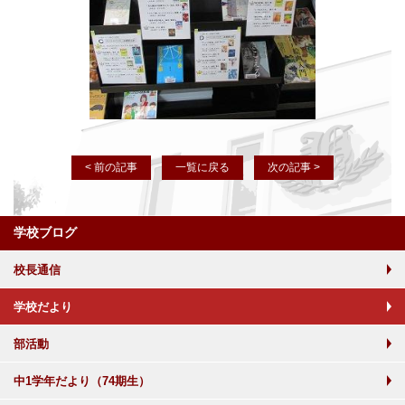
< 前の記事
一覧に戻る
次の記事 >
学校ブログ
校長通信
学校だより
部活動
中1学年だより（74期生）