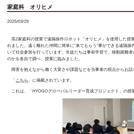
家庭科 オリヒメ
2025/03/29
高2家庭科の授業で遠隔操作ロボット「オリヒメ」を使用した授
れました
。遠く離れた仲間に簡単に”来てもらう”事ができる遠隔操
いて社会参加を行っています。生徒たちは事前学習で、移動困難者
のかを各自で調べ、授業に臨みました。
障害を抱えながら働く大変さや課題などを当事者の視点からお話
「
こちら
」に掲載されています。
これは、「
HYOGO
グローバルリーダー育成プロジェクト」の授