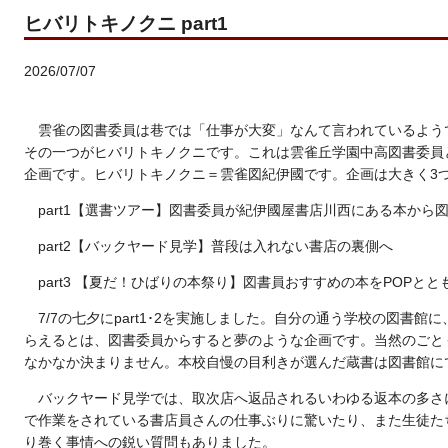
ヒバリトキノクニ part1
2026/07/07
雲雀の図書委員は巷では「仕事が大変」なんて言われているよう
その一つがヒバリトキノクニです。これは雲雀丘学園中高図書委員
企画です。ヒバリトキノクニ＝雲雀図紀伊國です。企画は大きく3
part1【選書ツアー】図書委員が紀伊國屋書店川西にある本から
part2【バックヤード見学】普段は入れない書店の裏側へ
part3 【夏だ！ひばりの本祭り】図書員おすすめの本をPOPと
7/7の七夕にpart1･2を実施しました。自分の通う学校の図書
らえるとは、図書委員からすると夢のような企画です。当然のごと
なかなか決まりません。本校自慢の目利きが選んだ蔵書は図書館に
バックヤード見学では、取次店へ返品されるいわゆる返本の多さ
で作業をされている書店員さんの仕事ぶりに驚いたり、また生徒た
り巻く事情への鋭い質問もありました。