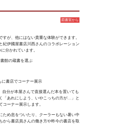
図書室から
ですが、他にはない貴重な体験ができます。
と紀伊國屋書店川西さんのコラボレーション
つに分かれています。
図書館の蔵書を選ぶ
ともに書店でコーナー展示
館に、自分が本屋さんで直接選んだ本を置いても
く「あれにしよう、いやこっちの方が…」と
てコーナー展示します。
にため息をついたり、クーラーもない暑い中
ちから書店員さんの働き方や昨今の書店を取