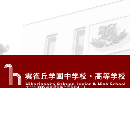
〒665-0805 兵庫県宝塚市雲雀丘4-2-1
TEL:072-759-1300 FAX:072-755-4610
公式Instagram
公式LINE
アクセス
資料請求
学校案内
教育内容・進路
学園生活
入試情報
各種手続