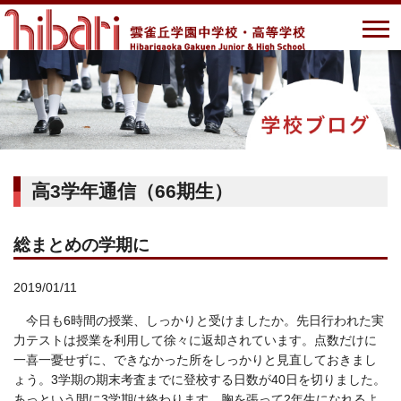
高3学年通信（66期生）
総まとめの学期に
2019/01/11
今日も6時間の授業、しっかりと受けましたか。先日行われた実
力テストは授業を利用して徐々に返却されています。点数だけに
一喜一憂せずに、できなかった所をしっかりと見直しておきまし
ょう。3学期の期末考査までに登校する日数が40日を切りました。
あっという間に3学期は終わります。胸を張って2年生になれるよ