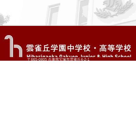
〒665-0805 兵庫県宝塚市雲雀丘4-2-1
TEL:072-759-1300 FAX:072-755-4610
公式Instagram
公式LINE
アクセス
資料請求
学校案内
教育内容・進路
学園生活
入試情報
各種手続
お問い合わせ
サイトマップ
採用情報
いじめ防止基本方針
プライバシーポリシー
© Hibarigaoka Gakuen Junior & Senior High School
学校法人 雲雀丘学園
学園小学校
学園幼稚園
中山台幼稚園