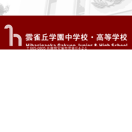
〒665-0805 兵庫県宝塚市雲雀丘4-2-1
TEL:072-759-1300 FAX:072-755-4610
公式Instagram
公式LINE
アクセス
資料請求
学校案内
教育内容・進路
学園生活
入試情報
各種手続
お問い合わせ
サイトマップ
採用情報
いじめ防止基本方針
プライバシーポリシー
© Hibarigaoka Gakuen Junior & Senior High School
学校法人 雲雀丘学園
学園小学校
学園幼稚園
中山台幼稚園
同窓会 告天子の会
協定校 ドイツ・ヘルバルト