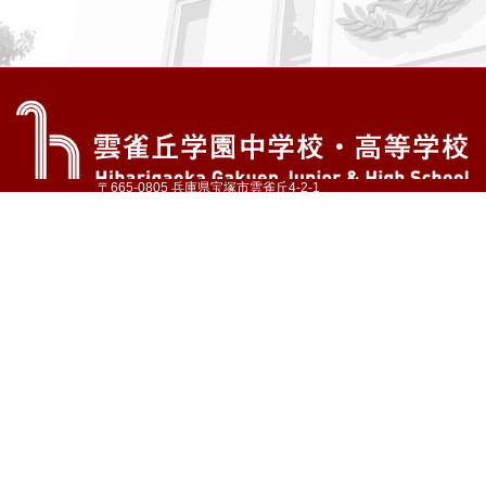
〒665-0805 兵庫県宝塚市雲雀丘4-2-1
TEL:072-759-1300 FAX:072-755-4610
公式Instagram
公式LINE
アクセス
資料請求
学校案内
教育内容・進路
学園生活
入試情報
各種手続
お問い合わせ
サイトマップ
採用情報
いじめ防止基本方針
プライバシーポリシー
© Hibarigaoka Gakuen Junior & Senior High School
学校法人 雲雀丘学園
学園小学校
学園幼稚園
中山台幼稚園
同窓会 告天子の会
協定校 ドイツ・ヘルバルト