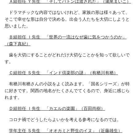
Ａ組担任 Ｙ先生 「そしてバトンは渡された」（瀬尾まいこ）
ドラマチックな内容ではないけれど、家族の形は様々あって、
そこで幸せな形は自分で決める。出会う人たちを大切にしようと
思いました。
Ｂ組担任 Ｉ先生 「世界の一流はなぜ歯に気をつかうのか」
（森下真紀）
歯を大切にすることがどれだけ大切なことかを知って欲しいで
す。
Ｃ組担任 Ｓ先生 「インド倶楽部の謎」（有栖川有栖）
有栖川有栖さんの小説をよく読みます。「国名シリーズ」が特
に好きです。関西の地名がたくさんでてくるので、身近に感じら
れます。
Ｄ組担任 Ｉ先生 「カエルの楽園」（百田尚樹）
コロナ禍でどうしたらよいかを考える参考になるのでは。
学年主任 Ｓ先生 「オオカミと野生のイヌ」（近藤雄生）