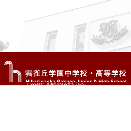
〒665-0805 兵庫県宝塚市雲雀丘4-2-1
TEL:072-759-1300 FAX:072-755-4610
公式Instagram
公式LINE
アクセス
資料請求
学校案内
教育内容・進路
学園生活
入試情報
各種手続