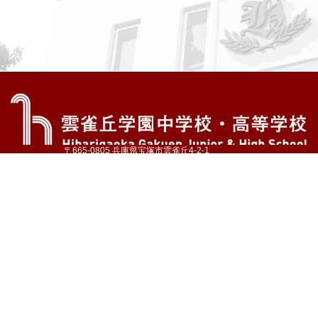
〒665-0805 兵庫県宝塚市雲雀丘4-2-1
TEL:072-759-1300 FAX:072-755-4610
公式Instagram
公式LINE
アクセス
資料請求
学校案内
教育内容・進路
学園生活
入試情報
各種手続
お問い合わせ
サイトマップ
採用情報
いじめ防止基本方針
プライバシーポリシー
© Hibarigaoka Gakuen Junior & Senior High School
学校法人 雲雀丘学園
学園小学校
学園幼稚園
中山台幼稚園