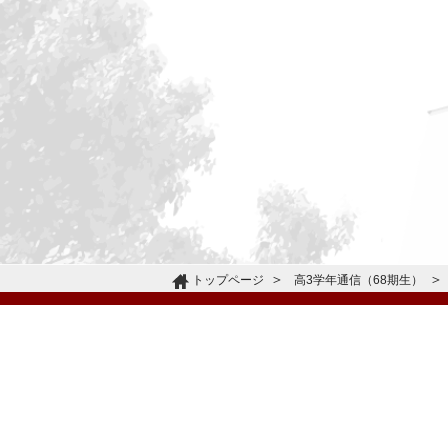
トップページ
高3学年通信（68期生）
〒665-0805 兵庫県宝塚市雲雀丘4-2-1