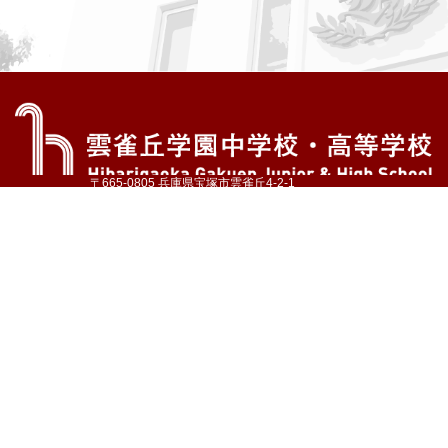
〒665-0805 兵庫県宝塚市雲雀丘4-2-1
TEL:072-759-1300 FAX:072-755-4610
公式Instagram
公式LINE
アクセス
資料請求
学校案内
教育内容・進路
学園生活
入試情報
各種手続
お問い合わせ
サイトマップ
採用情報
いじめ防止基本方針
プライバシーポリシー
© Hibarigaoka Gakuen Junior & Senior High School
学校法人 雲雀丘学園
学園小学校
学園幼稚園
中山台幼稚園
同窓会 告天子の会
協定校 ドイツ・ヘルバルト