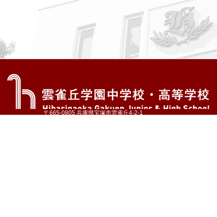
〒665-0805 兵庫県宝塚市雲雀丘4-2-1
TEL:072-759-1300 FAX:072-755-4610
公式Instagram
公式LINE
アクセス
資料請求
学校案内
教育内容・進路
学園生活
入試情報
各種手続
お問い合わせ
サイトマップ
採用情報
いじめ防止基本方針
プライバシーポリシー
© Hibarigaoka Gakuen Junior & Senior High School