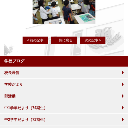
< 前の記事
一覧に戻る
次の記事 >
学校ブログ
校長通信
学校だより
部活動
中1学年だより（74期生）
中2学年だより（73期生）