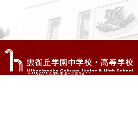
〒665-0805 兵庫県宝塚市雲雀丘4-2-1
TEL:072-759-1300 FAX:072-755-4610
公式Instagram
公式LINE
アクセス
資料請求
学校案内
教育内容・進路
学園生活
入試情報
各種手続
お問い合わせ
サイトマップ
採用情報
いじめ防止基本方針
プライバシーポリシー
© Hibarigaoka Gakuen Junior & Senior High School