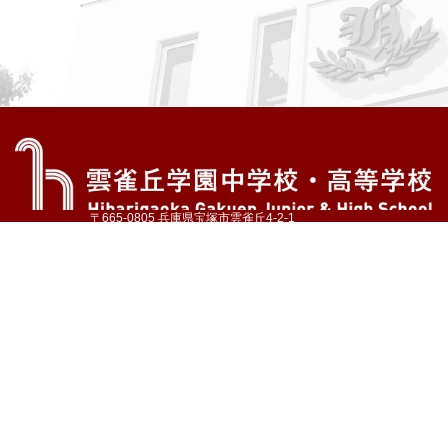
〒665-0805 兵庫県宝塚市雲雀丘4-2-1
TEL:072-759-1300 FAX:072-755-4610
公式Instagram
公式LINE
アクセス
資料請求
学校案内
教育内容・進路
学園生活
入試情報
各種手続
お問い合わせ
サイトマップ
採用情報
いじめ防止基本方針
プライバシーポリシー
© Hibarigaoka Gakuen Junior & Senior High School