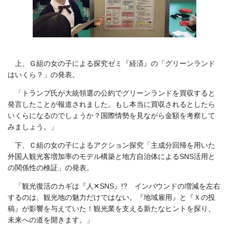
上、Ｇ組の女の子による探究ゼミ『経済』の「グリーンランド
はいくら？」の発表。
「トランプ氏が大統領選の公約でグリーンランドを買収すると
発言したことが報道されました。もし本当に買収されるとしたら
いくらになるのでしょうか？国際情勢を見ながら金額を考察して
みましょう。」
下、Ｃ組の女の子によるアクション探究「主成分回帰を用いた
外国人観光客増加率のモデル構築と地方自治体によるSNS活用と
の関係性の検証」の発表。
「観光復活のカギは『人✕SNS』!? インバウンドの増減を左右
するのは、観光地の魅力だけではない。『地域雇用』と『Ｘの投
稿』が影響を与えていた！観光業を支える新たなヒントを探り、
未来への道を開きます。」