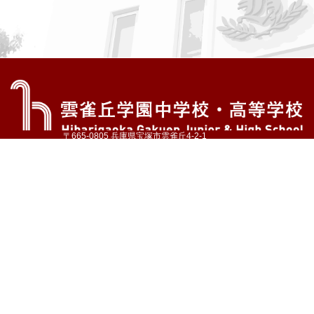
〒665-0805 兵庫県宝塚市雲雀丘4-2-1
TEL:072-759-1300 FAX:072-755-4610
公式Instagram
公式LINE
アクセス
資料請求
学校案内
教育内容・進路
学園生活
入試情報
各種手続
お問い合わせ
サイトマップ
採用情報
いじめ防止基本方針
プライバシーポリシー
© Hibarigaoka Gakuen Junior & Senior High School
学校法人 雲雀丘学園
学園小学校
学園幼稚園
中山台幼稚園
同窓会 告天子の会
協定校 ドイツ・ヘルバルト