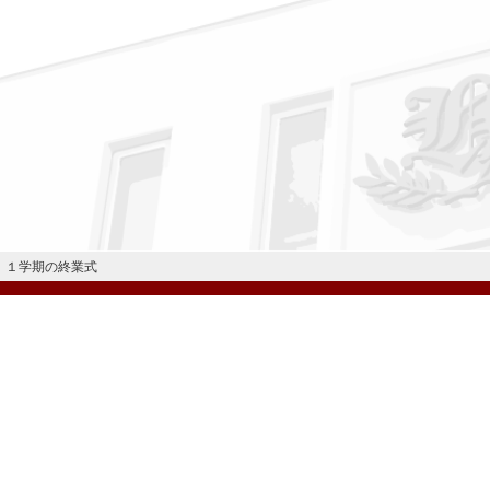
１学期の終業式
公式Instagram
公式LINE
学校案内
教育内容・進路
学園生活
入試情報
各種手続
お問い合わせ
© H
学校法人 雲雀丘学園
学園小学校
学園幼稚園
中山台幼稚園