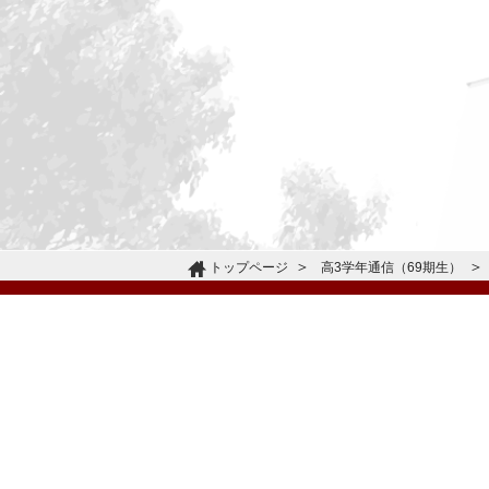
トップページ
高3学年通信（69期生）
〒665-0805 兵庫県宝塚市雲雀丘4-2-1
TEL:072-759-1300 FAX:072-755-4610