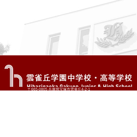
〒665-0805 兵庫県宝塚市雲雀丘4-2-1
TEL:072-759-1300 FAX:072-755-4610
公式Instagram
公式LINE
アクセス
資料請求
学校案内
教育内容・進路
学園生活
入試情報
各種手続