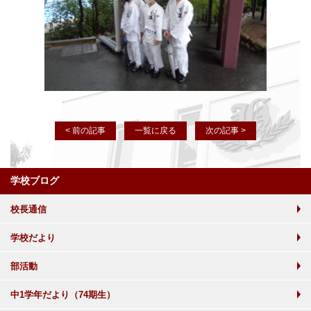
< 前の記事
一覧に戻る
次の記事 >
学校ブログ
校長通信
学校だより
部活動
中1学年だより（74期生）