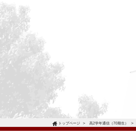
トップページ
高2学年通信（70期生）