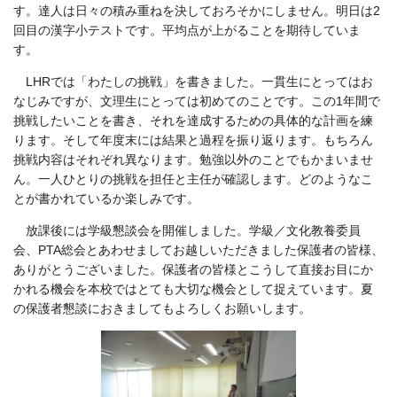
す。達人は日々の積み重ねを決しておろそかにしません。明日は2
回目の漢字小テストです。平均点が上がることを期待していま
す。
LHRでは「わたしの挑戦」を書きました。一貫生にとってはお
なじみですが、文理生にとっては初めてのことです。この1年間で
挑戦したいことを書き、それを達成するための具体的な計画を練
ります。そして年度末には結果と過程を振り返ります。もちろん
挑戦内容はそれぞれ異なります。勉強以外のことでもかまいませ
ん。一人ひとりの挑戦を担任と主任が確認します。どのようなこ
とが書かれているか楽しみです。
放課後には学級懇談会を開催しました。学級／文化教養委員
会、PTA総会とあわせましてお越しいただきました保護者の皆様、
ありがとうございました。保護者の皆様とこうして直接お目にか
かれる機会を本校ではとても大切な機会として捉えています。夏
の保護者懇談におきましてもよろしくお願いします。